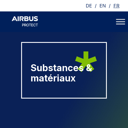
/
/
DE
EN
FR
Substances &
matériaux