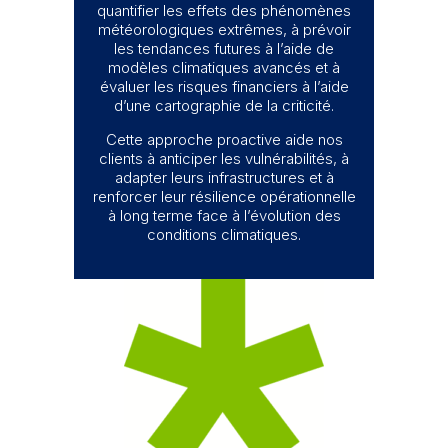
quantifier les effets des phénomènes
météorologiques extrêmes, à prévoir
les tendances futures à l’aide de
modèles climatiques avancés et à
évaluer les risques financiers à l’aide
d’une cartographie de la criticité.
Cette approche proactive aide nos
clients à anticiper les vulnérabilités, à
adapter leurs infrastructures et à
renforcer leur résilience opérationnelle
à long terme face à l’évolution des
conditions climatiques.