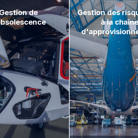
Gestion de
Gestion des risqu
obsolescence
à la chaîn
d'approvision
Évaluation, prévision et 
 de conception
des stocks : anticipati
de planification
pénuries
 réactive
Intégration de la capac
fournisseurs et de la pla
de la production
Analyse des risques et p
des mesures d’atténuat