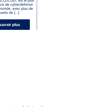
(CCDCOE), est le plus
ice de cyberdéfense
 monde, avec plus de
ipants de […]
savoir plus