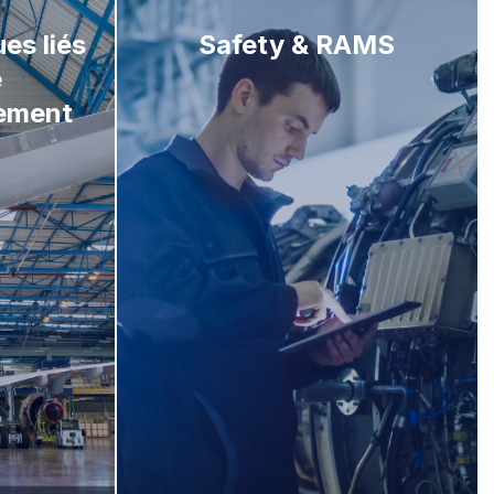
es liés
Safety & RAMS
e
nement
planification
on des
ité des
nification
lanification
ion