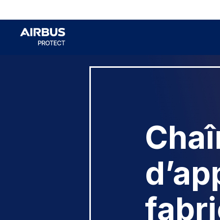
Chaî
d’ap
fabr