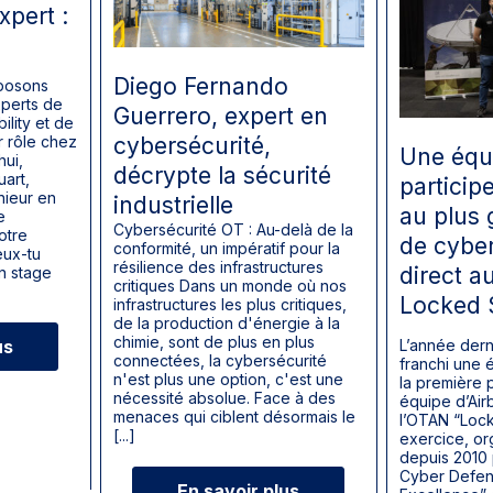
xpert :
Diego Fernando
 posons
xperts de
Guerrero, expert en
bility et de
r rôle chez
cybersécurité,
Une équi
hui,
décrypte la sécurité
art,
particip
nieur en
industrielle
au plus 
e
Cybersécurité OT : Au-delà de la
otre
de cybe
conformité, un impératif pour la
eux-tu
résilience des infrastructures
direct a
on stage
critiques Dans un monde où nos
Locked 
infrastructures les plus critiques,
de la production d'énergie à la
chimie, sont de plus en plus
us
L’année dern
connectées, la cybersécurité
franchi une 
n'est plus une option, c'est une
la première p
nécessité absolue. Face à des
équipe d’Air
menaces qui ciblent désormais le
l’OTAN “Lock
[...]
exercice, o
depuis 2010 
Cyber Defen
En savoir plus