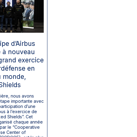
pe d’Airbus
e à nouveau
grand exercice
rdéfense en
u monde,
Shields
ière, nous avons
étape importante avec
articipation d’une
bus à l’exercice de
ed Shields”. Cet
rganisé chaque année
par le “Cooperative
se Center of