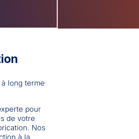
tion
é à long terme
experte pour
es de votre
rication. Nos
tion à la