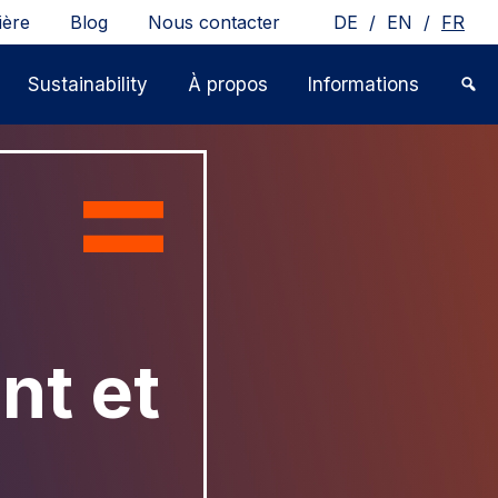
/
/
ière
Blog
Nous contacter
DE
EN
FR
Sustainability
À propos
Informations
nt et