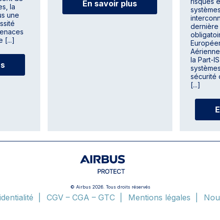
risques 
En savoir plus
s, la
systèmes
us une
interconn
ssité
dernière
menaces
obligato
 [...]
Européen
Aérienne
la Part-I
us
systèmes
sécurité 
[...]
E
© Airbus 2026. Tous droits réservés
dentialité
CGV – CGA – GTC
Mentions légales
Nou
Airbus’ Modern Slavery Statement