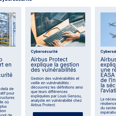
Cybersécurité
Cybersé
o
Airbus Protect
Airbu
rt en
explique la gestion
expliq
des vulnérabilités
une r
urité
EASA 
Gestion des vulnérabilités et
de l’
veille en vulnérabilités :
la séc
découvrez les définitions ainsi
-delà de
l’avia
que leurs différences
atif pour
expliquées par Louis Gensou,
structures
La néces
analyste en vulnérabilité chez
de où
résilienc
Airbus Protect.
 plus
du secte
tion
impérati
 sont de