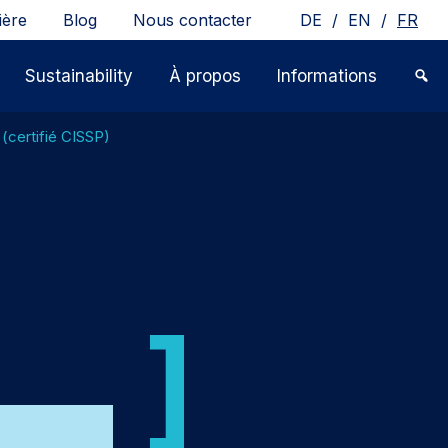
/
/
ière
Blog
Nous contacter
DE
EN
FR
Sustainability
À propos
Informations
 (certifié CISSP)