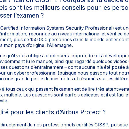
uels sont tes meilleurs conseils pour les pers
sser l’examen ?
(Certified Information Systems Security Professional) est un
l’information, reconnue au niveau international et vérifiée d
ment, plus de 150 000 personnes dans le monde entier sont 
s mon pays d’origine, l’Allemagne.
rce qu’il vous oblige à continuer à apprendre et à développ
évidemment lu le manuel, ainsi que regardé quelques vidéos e
s questions d’entraînement – dont aucune n’a été posée à l
our un cyberprofessionnel (puisque nous passons tout notre t
ain une grande partie de mes notes et résumés sur les différ
 à tous ceux qui passent l’examen est de lire très attentiveme
multiple. Les questions sont parfois délicates et il est facil
vite.
lité pour les clients d’Airbus Protect ?
 directement de nos professionnels certifiés CISSP, puisque la