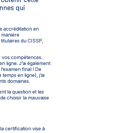
onnes qui
e accréditation en
e manière
titulaires du CISSP,
er vos compétences.
n ligne. J’ai également
’examen final ! De
emps en ligne), j’ai
ents domaines.
nt la question et les
e de choisir la mauvaise
 certification vise à