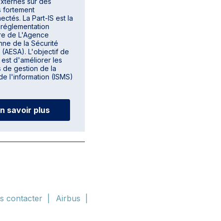
externes sur des
 fortement
ectés. La Part-IS est la
 réglementation
ire de L'Agence
ne de la Sécurité
 (AESA). L'objectif de
S est d'améliorer les
 de gestion de la
de l'information (ISMS)
n savoir plus
s contacter
Airbus