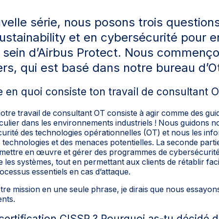
velle série, nous posons trois question
ustainability et en cybersécurité pour e
au sein d’Airbus Protect. Nous commenç
ers, qui est basé dans notre bureau d’O
 en quoi consiste ton travail de consultant O
otre travail de consultant OT consiste à agir comme des guid
culier dans les environnements industriels ! Nous guidons nos
urité des technologies opérationnelles (OT) et nous les inf
s technologies et des menaces potentielles. La seconde parti
 mettre en œuvre et gérer des programmes de cybersécurité.
 les systèmes, tout en permettant aux clients de rétablir fac
cessus essentiels en cas d’attaque.
tre mission en une seule phrase, je dirais que nous essayons
ents.
certification CISSP ? Pourquoi as-tu décidé d