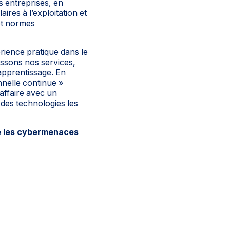
s entreprises, en
ires à l’exploitation et
et normes
rience pratique dans le
issons nos services,
apprentissage. En
nnelle continue »
 affaire avec un
 des technologies les
re les cybermenaces