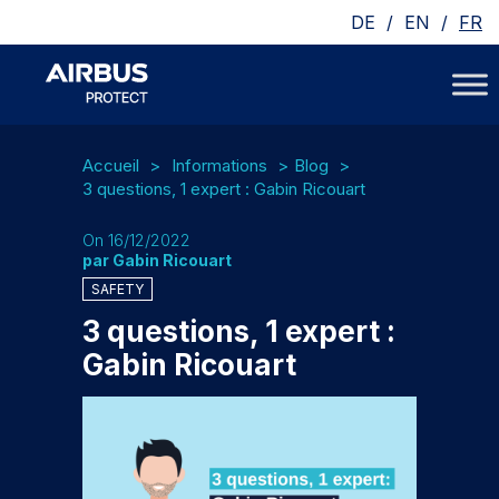
/
/
DE
EN
FR
Accueil
Informations
Blog
3 questions, 1 expert : Gabin Ricouart
On 16/12/2022
par Gabin Ricouart
SAFETY
3 questions, 1 expert :
Gabin Ricouart