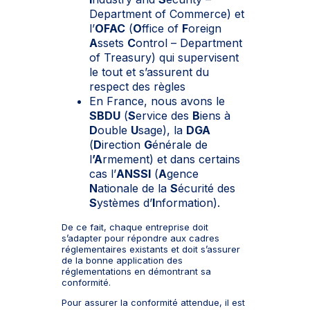
Department of Commerce) et
l’
OFAC
(
O
ffice of
F
oreign
A
ssets
C
ontrol – Department
of Treasury) qui supervisent
le tout et s’assurent du
respect des règles
En France, nous avons le
SBDU
(
S
ervice des
B
iens à
D
ouble
U
sage), la
DGA
(
D
irection
G
énérale de
l
’A
rmement) et dans certains
cas l’
ANSSI
(
A
gence
N
ationale de la
S
écurité des
S
ystèmes d’
I
nformation).
De ce fait, chaque entreprise doit
s’adapter pour répondre aux cadres
réglementaires existants et doit s’assurer
de la bonne application des
réglementations en démontrant sa
conformité.
Pour assurer la conformité attendue, il est