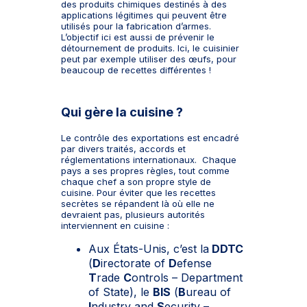
des produits chimiques destinés à des
applications légitimes qui peuvent être
utilisés pour la fabrication d’armes.
L’objectif ici est aussi de prévenir le
détournement de produits. Ici, le cuisinier
peut par exemple utiliser des œufs, pour
beaucoup de recettes différentes !
Qui gère la cuisine ?
Le contrôle des exportations est encadré
par divers traités, accords et
réglementations internationaux. Chaque
pays a ses propres règles, tout comme
chaque chef a son propre style de
cuisine. Pour éviter que les recettes
secrètes se répandent là où elle ne
devraient pas, plusieurs autorités
interviennent en cuisine :
Aux États-Unis, c’est la
DDTC
(
D
irectorate of
D
efense
T
rade
C
ontrols – Department
of State), le
BIS
(
B
ureau of
I
ndustry and
S
ecurity –