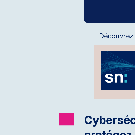
Découvrez n
Cybersécu
protégez 