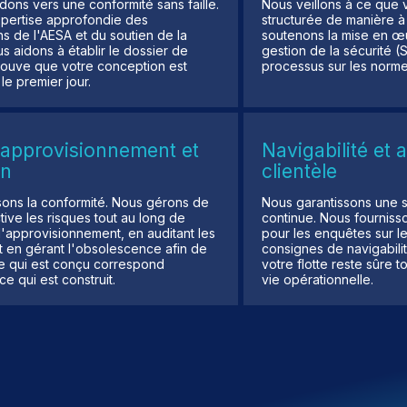
ons vers une conformité sans faille.
Nous veillons à ce que v
xpertise approfondie des
structurée de manière à 
s de l'AESA et du soutien de la
soutenons la mise en œ
 aidons à établir le dossier de
gestion de la sécurité (
prouve que votre conception est
processus sur les norme
e premier jour.
'approvisionnement et
Navigabilité et 
on
clientèle
sons la conformité. Nous gérons de
Nous garantissons une s
ive les risques tout au long de
continue. Nous fourniss
'approvisionnement, en auditant les
pour les enquêtes sur le
t en gérant l'obsolescence afin de
consignes de navigabilit
ce qui est conçu correspond
votre flotte reste sûre 
e qui est construit.
vie opérationnelle.