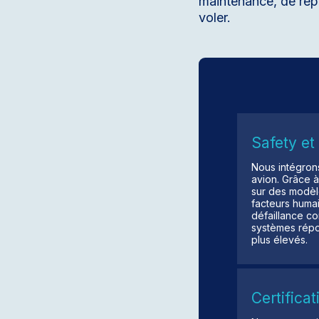
maintenance, de répa
voler.
Safety e
Nous intégrons
avion. Grâce à
sur des modèle
facteurs huma
défaillance co
systèmes répon
plus élevés.
Certifica