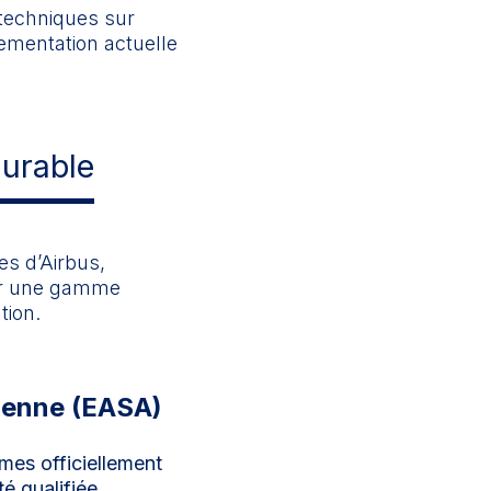
 techniques sur
ementation actuelle
durable
s d’Airbus,
nir une gamme
tion.
rienne (EASA)
es officiellement
é qualifiée