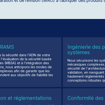
ration et de révision (MRO) à fabriquer des produits 
t RAMS
Ingénierie des p
systèmes
 la sécurité dans l'ADN de votre
 l'évaluation de la sécurité basée
Nous sécurisons les sys
s (MBSA) et à l'intégration des
mécaniques complexes. 
ins, nous anticipons les modes de
sécurité de l'architectur
mplexes afin de garantir que les
validation, en naviguan
dent aux objectifs de fiabilité les
hautement réglementés a
conceptions robustes qui
tion et réglementations
Conformité des