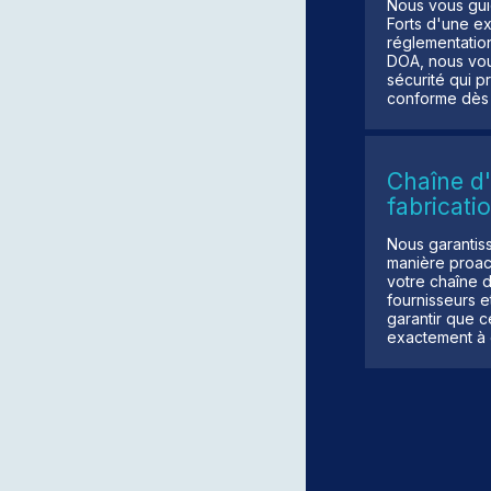
Nous vous guid
Forts d'une e
réglementation
DOA, nous vous
sécurité qui 
conforme dès l
Chaîne d
fabricati
Nous garantis
manière proact
votre chaîne d
fournisseurs e
garantir que 
exactement à c