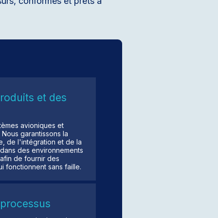
sûrs, conformes et prêts à
roduits et des
tèmes avioniques et
Nous garantissons la
e, de l'intégration et de la
t dans des environnements
fin de fournir des
 fonctionnent sans faille.
 processus