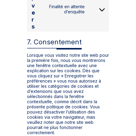
e
o
n
r
v
u
n
Finalité en attente
z
v
t
C
d’enquête
t
e
i
u
o
t
r
c
b
n
o
e
s
e
s
s
h
e
e
u
n
r
7. Consentement
b
t
v
s
t
i
p
Lorsque vous visitez notre site web pour
o
c
o
la première fois, nous vous montrerons
s
e
t
une fenêtre contextuelle avec une
e
g
explication sur les cookies. Dès que
r
o
vous cliquez sur « Enregistrer les
v
o
préférences » vous nous autorisez à
i
g
utiliser les catégories de cookies et
c
l
d’extensions que vous avez
e
e
sélectionnés dans la fenêtre
d
-
contextuelle, comme décrit dans la
i
a
présente politique de cookies. Vous
v
d
pouvez désactiver l’utilisation des
e
s
cookies via votre navigateur, mais
r
veuillez noter que notre site web
s
pourrait ne plus fonctionner
correctement.