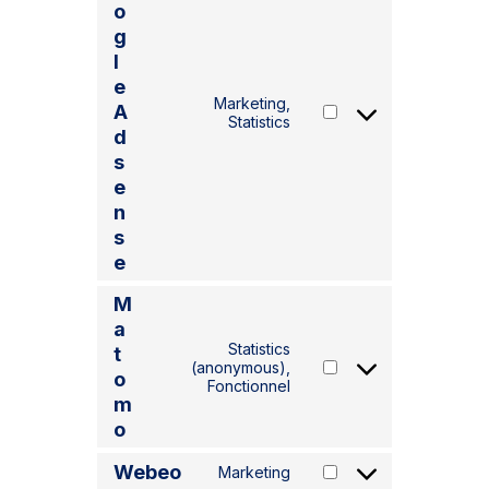
o
g
l
e
Marketing,
A
C
Statistics
d
o
n
s
s
e
e
n
n
s
t
t
e
o
s
M
e
a
r
Statistics
t
v
(anonymous),
C
i
o
Fonctionnel
o
c
m
n
e
o
s
g
e
o
Webeo
Marketing
n
o
C