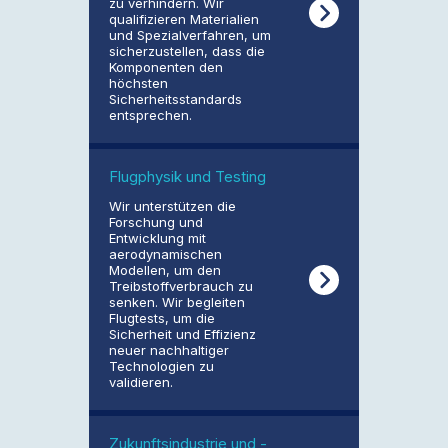
zu verhindern. Wir
qualifizieren Materialien
und Spezialverfahren, um
sicherzustellen, dass die
Komponenten den
höchsten
Sicherheitsstandards
entsprechen.
Flugphysik und Testing
Wir unterstützen die
Forschung und
Entwicklung mit
aerodynamischen
Modellen, um den
Treibstoffverbrauch zu
senken. Wir begleiten
Flugtests, um die
Sicherheit und Effizienz
neuer nachhaltiger
Technologien zu
validieren.
Zukunftsindustrie und -